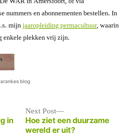
 De WAR in Amersfoort, of via
sse nummers en abonnementen bestellen. In
.s. mijn
jaaropleiding permacultuur
, waarin
enkele plekken vrij zijn.
osted
arankes blog
Next
Next Post
post:
g in
Hoe ziet een duurzame
wereld er uit?