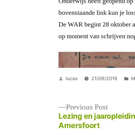
Onderwijs heeft geopend op
bovenstaande link kun je lo
De WAR begint 28 oktober a
op moment van schrijven nog 
Posted
P
lucas
21/09/2019
M
by
in
Previous
Previous Post
post:
Lezing en jaaropleidin
Post
Amersfoort