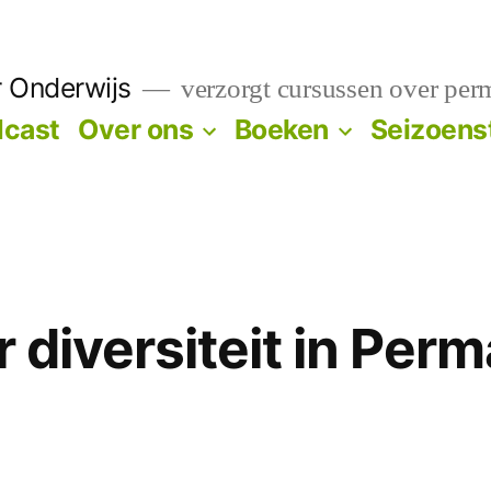
r Onderwijs
verzorgt cursussen over per
cast
Over ons
Boeken
Seizoens
r diversiteit in Per