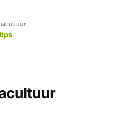
macultuur
tips
macultuur