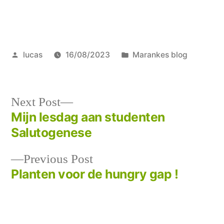
Posted
Posted
lucas
16/08/2023
Marankes blog
by
in
Next
Next Post
post:
Mijn lesdag aan studenten
Post
Salutogenese
navigation
Previous
Previous Post
post:
Planten voor de hungry gap !